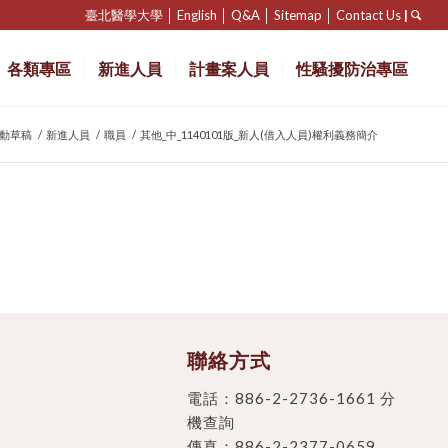
臺北醫學大學
│
English
│
Q&A
│
Sitemap
│
Contact Us
|
各類專區
新進人員
計畫案人員
性騷擾防治專區
動草稿
/
新進人員
/
職員
/
其他_中_1140101版_新人(借入人員)權利義務簡介
聯絡方式
電話：
886-2-2736-1661 分
機查詢
傳真：886-2-2377-0659