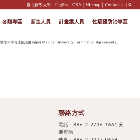
臺北醫學大學
│
English
│
Q&A
│
Sitemap
│
Contact Us
|
各類專區
新進人員
計畫案人員
性騷擾防治專區
學大學資遣協議書Taipei_Medical_University_Termination_Agreement2...
聯絡方式
電話：
886-2-2736-1661 分
機查詢
傳真：886-2-2377-0659