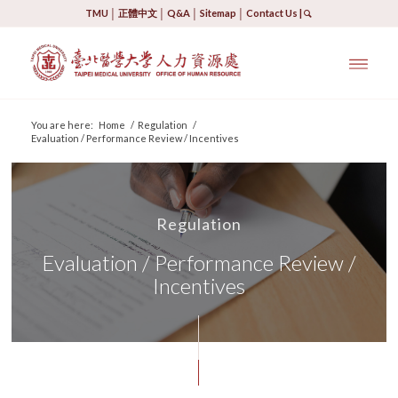
TMU
│
正體中文
│
Q&A
│
Sitemap
│
Contact Us
|
You are here:
Home
/
Regulation
/
Evaluation / Performance Review / Incentives
Regulation
Evaluation / Performance Review /
Incentives