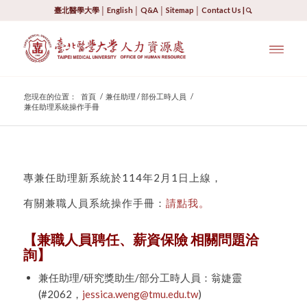
臺北醫學大學
│
English
│
Q&A
│
Sitemap
│
Contact Us
|
您現在的位置：
首頁
/
兼任助理 / 部份工時人員
/
兼任助理系統操作手冊
專兼任助理新系統於114年2月1日上線，
有關兼職人員系統操作手冊：
請點我。
【
兼職人員聘任、薪資保險 相關問題洽
詢
】
兼任助理/研究獎助生/部分工時人員：翁婕靈
(#2062，
jessica.weng@tmu.edu.tw
)