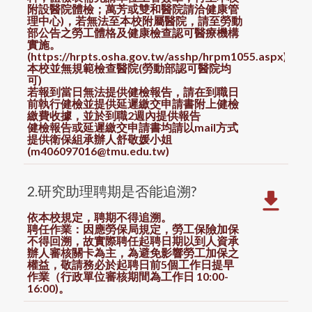
附設醫院體檢；萬芳或雙和醫院請洽健康管
理中心)，若無法至本校附屬醫院，請至勞動
部公告之勞工體格及健康檢查認可醫療機構
實施。
(https://hrpts.osha.gov.tw/asshp/hrpm1055.aspx)
本校並無規範檢查醫院(
勞動部認可醫院均
可)
若報到當日無法提供健檢
報告
，
請在到職日
前執行健檢並提供延遲繳交申請書附上健檢
繳費收據，並於到職2週內提供
報告
健檢
報告
或延遲繳交申請書均請以mail方式
提供衛保組承辦人舒敬媛小姐
(m406097016@tmu.edu.tw)
2.研究助理聘期是否能追溯?
依本校規定，聘期不得追溯。
聘任作業：因應勞保局規定，勞工保險加保
不得回溯，故實際聘任起聘日期以到人資承
辦人審核關卡為主，為避免影響勞工加保之
權益，敬請務必於起聘日前5個工作日提早
作業（行政單位審核期間為工作日 10:00-
16:00)。