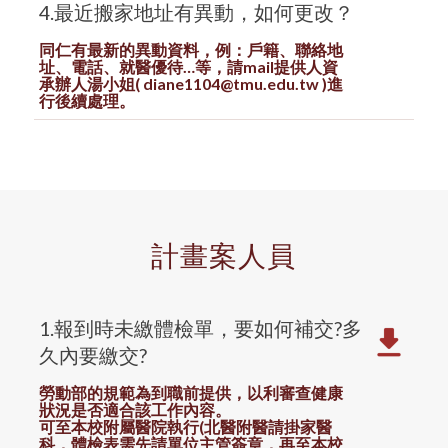
4.最近搬家地址有異動，如何更改？
同仁有最新的異動資料，例：戶籍、聯絡地
址、電話、就醫優待…等，請mail提供人資
承辦人湯小姐( diane1104@tmu.edu.tw )進
行後續處理。
計畫案人員
1.報到時未繳體檢單，要如何補交?多
久內要繳交?
勞動部的規範為到職前提供，
以利審查健康
狀況是否適合該工作內容。
可至本校附屬醫院執行(北醫附醫請掛家醫
科，體檢表需先請單位主管簽章，再至本校