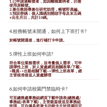
1.已申請過帳號者，如因離職重聘者，仍需
使用原帳號。
2.兼任教師專兼任研究助理，帳號即員編。
3.預設密碼：個人識碼別開頭字母及末五碼
+出生月日，共計10碼。
4.校務帳號未開通，如何上下班打卡?
於帳號開通後，進行補打卡申請。
5.彈性上班如何申請?
符合單位業務需求，並考量個人需求，可申
請彈性上班，於人資處網頁相關表單/下載–
>職員–>出勤相關下載–>彈性上班表單，經
主管核准後送人資處辦理
6.如何申請校園門禁臨時卡?
可至總務處事務組網頁下載申請表(總務處/
事務組/表單下載)，主管親簽後送至事務組
申請，可自備具悠遊卡功能卡片於現場設定