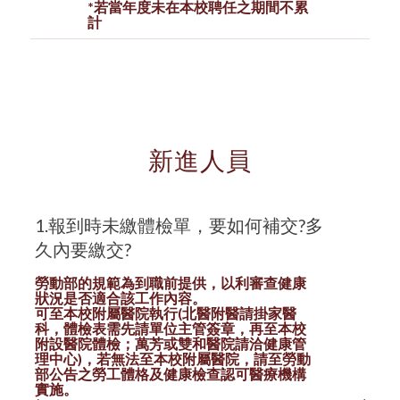
*若當年度未在本校聘任之期間不累
計
新進人員
1.報到時未繳體檢單，要如何補交?多
久內要繳交?
勞動部的規範為到職前提供，
以利審查健康
狀況是否適合該工作內容。
可至本校附屬醫院執行(北醫附醫請掛家醫
科，體檢表需先請單位主管簽章，再至本校
附設醫院體檢；萬芳或雙和醫院請洽健康管
理中心)，若無法至本校附屬醫院，請至勞動
部公告之勞工體格及健康檢查認可醫療機構
實施。