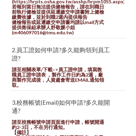
(https://hrpts.osha.gov.tw/asshp/hrpm1055.aspx)
若報到當日無法提供健檢
報告
，
請在到職日
前執行健檢並提供延遲繳交申請書附上健檢
繳費收據，並於到職2週內提供
報告
健檢
報告
或延遲繳交申請書均請以mail方式
提供衛保組承辦人舒敬媛小姐
(m406097016@tmu.edu.tw)
2.員工證如何申請?多久能夠領到員工
證?
請至相關表單/下載–>員工證申請，填寫教
職員工證申請表 ，製作工作日約為2週，廠
商製作完成後，人資處會寄送EMAIL通知領
取。
3.校務帳號(Email)如何申請?多久能開
通?
請至校務帳號申請頁面進行申請，帳號開通
約2-3日，不在另行通知。
【備註】