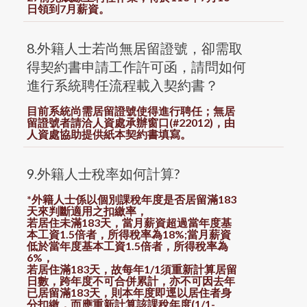
日領到7月薪資。
8.外籍人士若尚無居留證號，卻需取
得契約書申請工作許可函，請問如何
進行系統聘任流程載入契約書？
目前系統尚需居留證號使得進行聘任；無居
留證號者請洽人資處承辦窗口(#22012)，由
人資處協助提供紙本契約書填寫。
9.外籍人士稅率如何計算?
*外籍人士係以個別課稅年度是否居留滿183
天來判斷適用之扣繳率，
若居住未滿183天，當月薪資超過當年度基
本工資1.5倍者，所得稅率為18%;當月薪資
低於當年度基本工資1.5倍者，所得稅率為
6%，
若居住滿183天，
故
每年1/1須重新計算居留
日數，跨年度不可合併累計
，亦不可因去年
已居留滿
183
天，則本年度即逕以居住者身
分扣繳，而應重新計算該課稅年度(1/1-