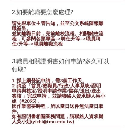
2.如要離職要怎麼處理?
請先跟單位主管告知，並至公文系統陳報離
職簽呈。
並於離職日前，完前離校流程。相關離校流
程，可參閱各類專區–>聘任升等–>職員聘
任/升等–>職員離職流程
3.職員相關證明書如何申請?多久可以
領取?
1. 採上網登記申請，需3個工作天。
2. 請至「首頁/教職員/行政/人事系統/證明
申請與核定/證明申請作業/儲存/送出/送出
簽核 」完成申請， 並請聯絡人資承辦人吳小
姐（#2095) 。
因作業需要時程，所以當日送件無法當日取
件。
如有證明書相關業務問題，請聯絡人資承辦
人吳小姐(yichi@tmu.edu.tw)