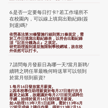
6.是否一定要每日打卡? 若工作場所不
在校園內，可以線上填寫出勤紀錄(簽
到退)嗎?
依勞基法第30條暨施行細則第21條規定，需
於工作日填寫出勤紀錄表，以符合出勤紀錄
須『記至分鐘為止』之規定。
研究助理簽到退並無限制學校網域，故在校
外依然可以打卡。
7.請問每月發薪日為哪一天?當月新聘/
續聘之聘任單最晚何時送單可以領到
於當月領到薪資?
1.每月16日發放當月薪資。
2.因本校專任助理薪資於每月27日進行次月
薪資之結算，故建議於每月27日前完成聘任
手續，始得於當月16日領到當月薪資。
如:A助理113年7月1日起聘，需於113年6月
27前完成線上聘任作業，得於113年7月16