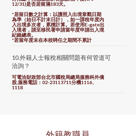
12/31)是否居留滿
183
天。
*居留日數之計算：以護照入出境章戳日期
為準（始日不計末日計），如一課稅年度內
入出境多次者，累積計算。若使用E-gate出
入境者，請至移民署申請當年度申請出入境
紀錄總表。
*若當年度未在本校聘任之期間不累計
10.外籍人士報稅相關問題有何管道可
洽詢？
可電洽財政部台北市國稅局總局服務科外僑
股,服務電話：02-23113711分機1116、
1118
外籍教職員