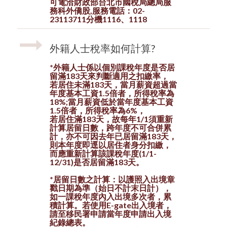
可電洽財政部台北市國稅局總局服
務科外僑股,服務電話：02-
23113711分機1116、1118
外籍人士稅率如何計算?
*外籍人士係以個別課稅年度是否居
留滿183天來判斷適用之扣繳率，
若居住未滿183天，當月薪資超過當
年度基本工資1.5倍者，所得稅率為
18%;當月薪資低於當年度基本工資
1.5倍者，所得稅率為6%，
若居住滿183天，
故
每年1/1須重新
計算居留日數，跨年度不可合併累
計
，亦不可因去年已居留滿
183
天，
則本年度即逕以居住者身分扣繳，
而應重新計算該課稅年度(1/1-
12/31)是否居留滿
183
天。
*居留日數之計算：以護照入出境章
戳日期為準（始日不計末日計），
如一課稅年度內入出境多次者，累
積計算。若使用E-gate出入境者，
請至移民署申請當年度申請出入境
紀錄總表。