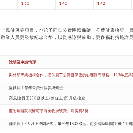
1.60
1.40
1.42
及全民健保等項目，也給予同仁公費團體保險、公費健康檢查、
深敬業人員更發放紀念金幣，以資感謝與鼓勵，更多福利措施詳
說明及申請情形
與外部專業機構合作，提供員工公費且保密的心理諮商服務，113年度共計
提供員工每年公費公假參與健檢
高風險員工(50歲以上/兼任主管)升級檢查
至附屬醫院就醫可享有免收掛號費、病房費3折
補助員工3人以上成團旅遊，每三年15,000元，前次補助區間(108-110