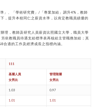
準」、「學術研究費」/「專業加給」調升4%，教師
況下，提升本校同仁之薪資水準，以肯定教職員績優的
定辦理，教師及研究人員薪資比照國立大學，職員大學
)，另依教職員待遇支給標準表再核給主管職務加給；其
G8合適的工作及經濟成長之指標內涵。
111
基層人員
管理階層
女男比
女男比
1.03
0.97
1.01
1.01