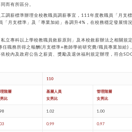
不同而有所區分。
工調薪標準辦理全校教職員調薪事宜，111年度教職員「月支標
職員「月支標準」及「專業加給」各調升4%，在校務穩定發展情
「私立專科以上學校教職員敘薪原則」及本校敘薪辦法之相關規
除專任職務所得之報酬(月支標準+教師學術研究費/職員專業加給
依校內及政府公告之薪資、獎勵及退休福利規定辦理，符合SD
110
理階層
基層人員
管理階層
男比
女男比
女男比
.98
1.02
1.00
.03
0.99
0.97