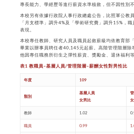
專長能力、學經歷等進行薪資水準核敘，但不因性別
本校另有依據行政院人事行政總處公告，比照軍公教員
「月支標準」調升4%及「學術研究費」調升15%，
表現。
本校專任教師、研究人員及職員起敘薪級均依教育部
畢業以辦事員聘任者40,145元起薪。高階管理階層
他因專任職務所衍生之彈性薪資、獎勵金、退休福利等
表
1
教職員
–
基層人員
/
管理階層
–
薪酬女性對男性比
年度
109
基層人員
管
類別
女男比
女
教師
1.02
0
職員
0.99
1