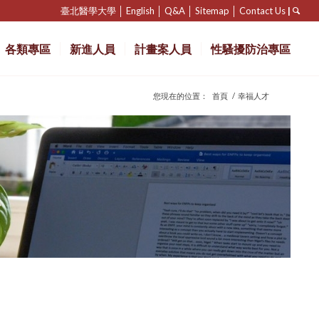
臺北醫學大學
│
English
│
Q&A
│
Sitemap
│
Contact Us
|
各類專區
新進人員
計畫案人員
性騷擾防治專區
您現在的位置：
首頁
/
幸福人才