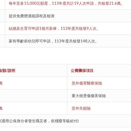
每年至多15,000元額度，113年度共計19人次申請，共核發21.6萬。
提供免費體適能課程及檢測
結婚及生育可申請1個月薪俸，113年度共核發9人次。
家有學齡前幼兒即可申請，113年度共核發148人次。
金額
/
說明
公費團保項目
萬
意外傷害醫療保險
萬
重大燒燙傷傷害保險
萬
意外失能險
萬(適用公保身分者發生職災者，依殘廢等級給付)