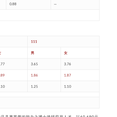
0.88
─
111
女
男
女
.77
3.65
3.76
.89
1.86
1.87
.10
1.25
1.10
具專業學術能力之博士後研究員人才，以60,690元