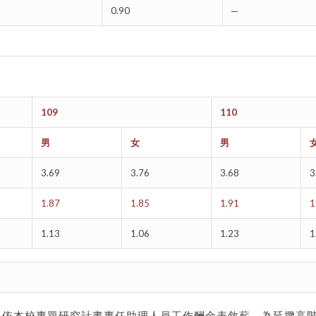
0.90
─
。
109
110
男
女
男
3.69
3.76
3.68
3
1.87
1.85
1.91
1
1.13
1.06
1.23
1
。
依本校專題研究計畫專任助理人員工作酬金表敘薪，為延攬高階且