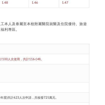
1.48
1.46
1.47
員工本人及眷屬至本校附屬醫院就醫及住院優待、旅遊
見福利專區。
100人次使用，共計116小時。
學年度)共計623人次申請，共核發725萬元。