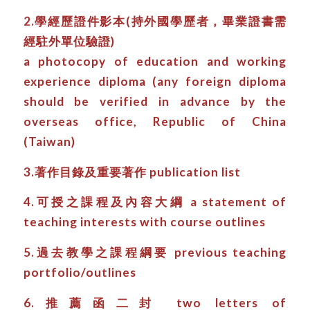
2.學經歷證件影本(持外國學歷者，畢業證書需
經駐外單位驗證)
a photocopy of education and working
experience diploma (any foreign diploma
should be verified in advance by the
overseas office, Republic of China
(Taiwan)
3.著作目錄及重要著作 publication list
4.可授之課程及內容大綱 a statement of
teaching interests with course outlines
5.過去教學之課程綱要 previous teaching
portfolio/outlines
6.推薦函二封 two letters of