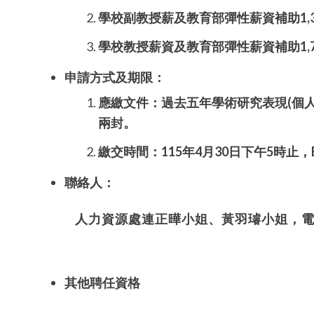
學校副教授薪及教育部彈性薪資補助
1,
學校教授薪資及教育部彈性薪資補助
1,
申請方式及期限：
應繳文件：過去五年學術研究表現
(
個
兩封。
繳交時間：
115
年
4
月
30
日下午
5
時止
，
聯絡人：
人力資源處連正曄小姐、黃羽璿小姐，
其他聘任資格