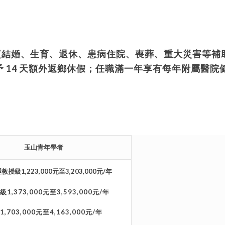
(
結婚、生育、退休、患病住院、喪葬、重大災害等補
予
14
天額外返鄉休假；任職滿一年享有每年附屬醫院
玉山青年學者
理教授級
1
,223,000
元至
3
,203,000
元
/
年
級
1,373,000
元至
3,593,000
元
/
年
1,703,000
元至
4,163,000
元
/
年