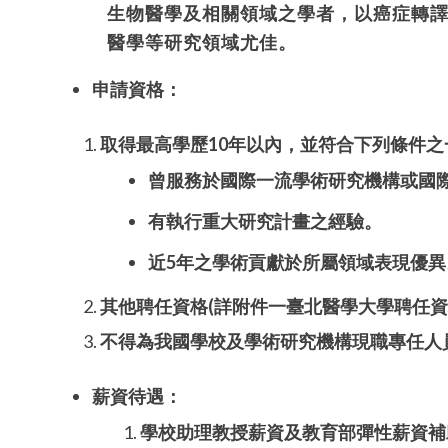
生物醫學及相關領域之學者，以癌症轉
醫學等研究領域尤佳。
申請資格：
取得
最高學歷
10
年以內，並符合下列條件之
曾
服務於國際一流學術研究機構或國
有執行重大研究計畫之經驗。
近
5
年之學術貢獻於所屬領域表現優異
其他聘任資格
(
詳附件一
臺北醫學大學聘任資
不得為我國學校及學術研究機構現職專任人
薪資待遇：
學校助理教授薪資及教育部彈性薪資補