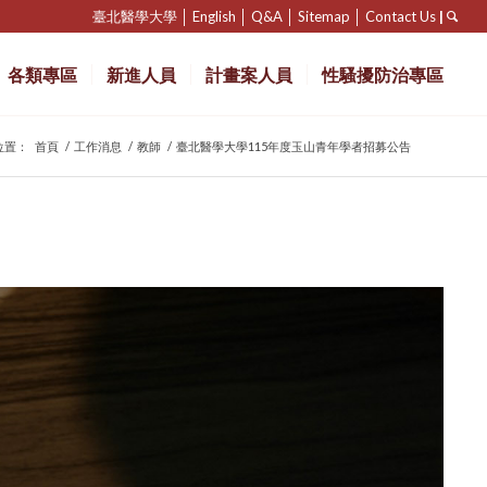
臺北醫學大學
│
English
│
Q&A
│
Sitemap
│
Contact Us
|
各類專區
新進人員
計畫案人員
性騷擾防治專區
位置：
首頁
/
工作消息
/
教師
/
臺北醫學大學115年度玉山青年學者招募公告