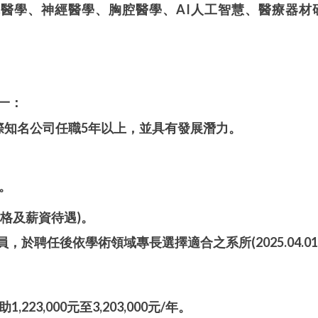
譯醫學、神經醫學、胸腔醫學、
AI
人工智慧、醫療器材
一：
際知名公司任職
5
年以上，並具有發展潛力。
。
格及薪資待遇
)
。
員，於聘任後依學術領域專長選擇適合之系所
(2025.04.01
助
1
,223,000
元至
3
,203,000
元
/
年。