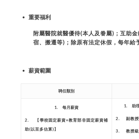
重要福利
附屬醫院就醫優待
(
本人及眷屬
)
；互助金
宿、搬遷等
)
；除原有法定休假，每年給
薪資範圍
聘任類別
1.
助
1.
每月薪資
2.
副教授
2.
【學校固定薪資
+
教育部非固定薪資補
助
(
以至多估算
)
】
3.
教授級