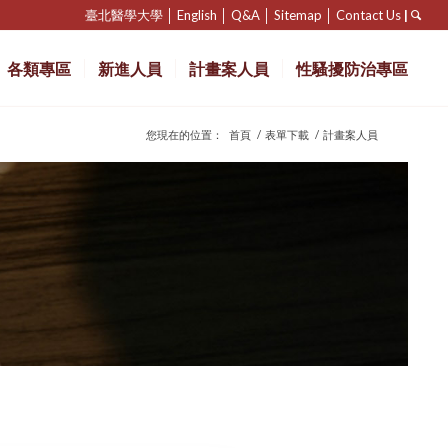
臺北醫學大學
│
English
│
Q&A
│
Sitemap
│
Contact Us
|
各類專區
新進人員
計畫案人員
性騷擾防治專區
您現在的位置：
首頁
/
表單下載
/
計畫案人員