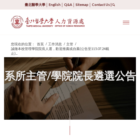
臺北醫學大學
│
English
│
Q&A
│
Sitemap
│
Contact Us
|
您現在的位置：
首頁
/
工作消息
/
主管
/
誠徵本校管理學院院長人選，歡迎推薦或自薦(公告至115.07.24截
止)...
系所主管/學院院長遴選公告