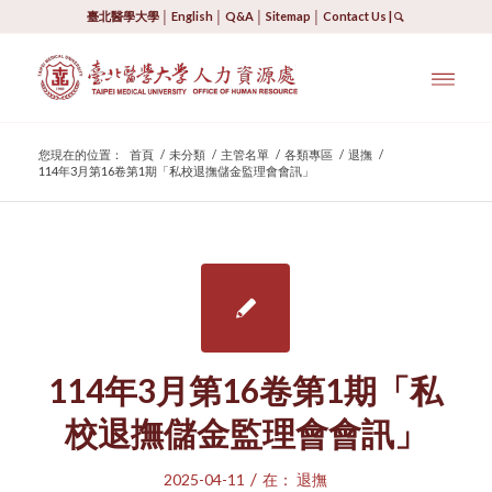
臺北醫學大學
│
English
│
Q&A
│
Sitemap
│
Contact Us
|
您現在的位置：
首頁
/
未分類
/
主管名單
/
各類專區
/
退撫
/
114年3月第16卷第1期「私校退撫儲金監理會會訊」
114年3月第16卷第1期「私
校退撫儲金監理會會訊」
/
2025-04-11
在：
退撫