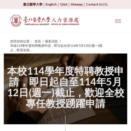
臺北醫學大學
│
English
│
Q&A
│
Sitemap
│
Contact Us
|
您現在的位置：
首頁
/
最新消息
/
本校114學年度特聘教授申請，即日起自至114年5月12日(週一)截
止，歡迎全校...
本校114學年度特聘教授申
請，即日起自至114年5月
12日(週一)截止，歡迎全校
專任教授踴躍申請