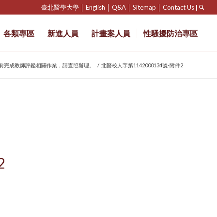
臺北醫學大學
│
English
│
Q&A
│
Sitemap
│
Contact Us
|
各類專區
新進人員
計畫案人員
性騷擾防治專區
8日前完成教師評鑑相關作業，請查照辦理。
/
北醫校人字第1142000134號-附件2
2