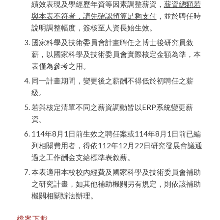
績效表現及學經歷年資等因素調整薪資，
薪資總額若
與本表不符者，請先確認預算足夠支付
，並於聘任時
說明調整幅度，簽核至人資長始生效。
國家科學及技術委員會計畫聘任之博士後研究員敘
薪，以國家科學及技術委員會實際核定金額為準，本
表僅為參考之用。
同一計畫期間，變更後之薪酬不得低於初聘任之薪
級。
若與核定清單不同之薪資調動皆以ERP系統變更薪
資。
114
年8月1日前生效之聘任案或114年8月1日前已編
列相關費用者，得依112年12月22日研究發展會議通
過之工作酬金支給標準表敘薪。
本表適用本校校內經費及國家科學及技術委員會補助
之研究計畫，如其他補助機關另有規定，則依該補助
機關相關辦法辦理。
檔案下載