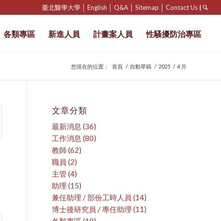
臺北醫學大學
│
English
│
Q&A
│
Sitemap
│
Contact Us
|
各類專區
新進人員
計畫案人員
性騷擾防治專區
您現在的位置：
首頁
/
自動草稿
/
2025
/
4 月
文章分類
最新消息
(36)
工作消息
(80)
教師
(62)
職員
(2)
主管
(4)
助理
(15)
兼任助理 / 部份工時人員
(14)
博士後研究員 / 專任助理
(11)