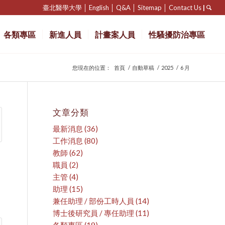
臺北醫學大學
│
English
│
Q&A
│
Sitemap
│
Contact Us
|
各類專區
新進人員
計畫案人員
性騷擾防治專區
您現在的位置：
首頁
/
自動草稿
/
2025
/
6 月
文章分類
最新消息
(36)
工作消息
(80)
教師
(62)
職員
(2)
主管
(4)
助理
(15)
兼任助理 / 部份工時人員
(14)
博士後研究員 / 專任助理
(11)