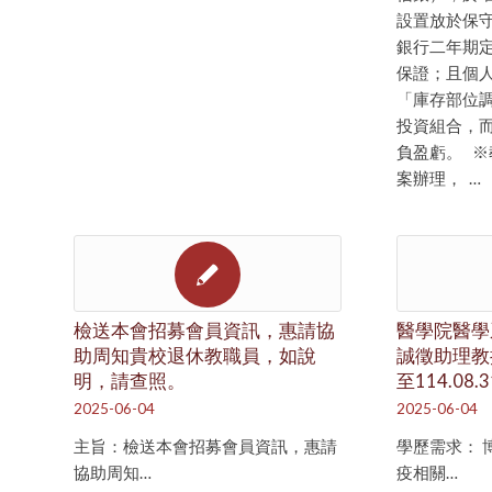
設置放於保
銀行二年期
保證；且個
「庫存部位
投資組合，
負盈虧。 
案辦理， …
檢送本會招募會員資訊，惠請協
醫學院醫學
助周知貴校退休教職員，如說
誠徵助理教授
明，請查照。
至114.08.
2025-06-04
2025-06-04
主旨：檢送本會招募會員資訊，惠請
學歷需求： 博
協助周知…
疫相關…