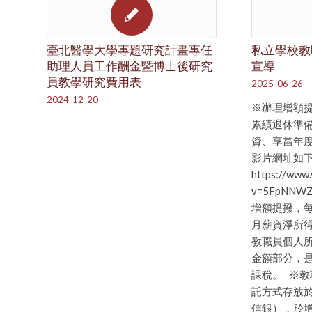
臺北醫學大學專題研究計畫專任
私立學校教
助理人員工作酬金暨博士後研究
宣導
員教學研究費用表
2025-06-26
2024-12-20
※辦理增額
累績退休準
資、享當年度稅
影片網址如
https://www
v=5FpNN
增額提撥，
月薪資淨所
教職員個人所
金額部分，
課稅。 ※
託方式存放
信銀），於