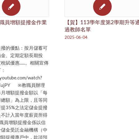
職員增額提撥金作業
【賀】113學年度第2學期升等
過教師名單
2025-06-04
提撥的優點：按月儲蓄可
備金、定期定額長期投
賦優惠......。相關宣傳
下：
.youtube.com/watch?
WZujPY ※教職員辦理
每月增額提撥金額以「每
得總額」為上限，且等同
提35%之法定儲金提撥
是不計入當年度薪資所得
教職員增額提撥金係以信
於儲金受託金融機構（中
增額提撥專戶中，款項預