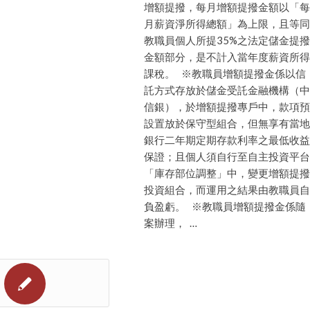
增額提撥，每月增額提撥金額以「每
月薪資淨所得總額」為上限，且等同
教職員個人所提35%之法定儲金提撥
金額部分，是不計入當年度薪資所得
課稅。 ※教職員增額提撥金係以信
託方式存放於儲金受託金融機構（中
信銀），於增額提撥專戶中，款項預
設置放於保守型組合，但無享有當地
銀行二年期定期存款利率之最低收益
保證；且個人須自行至自主投資平台
「庫存部位調整」中，變更增額提撥
投資組合，而運用之結果由教職員自
負盈虧。 ※教職員增額提撥金係隨
案辦理， …