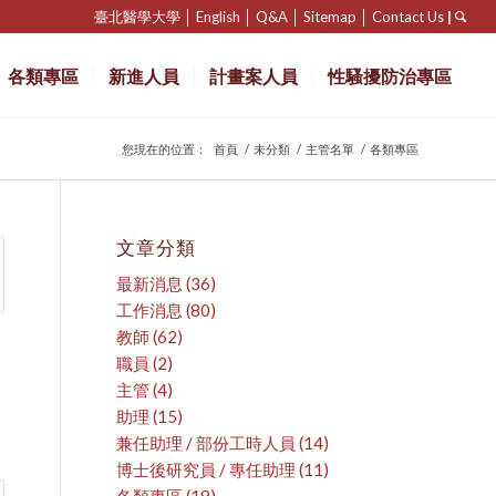
臺北醫學大學
│
English
│
Q&A
│
Sitemap
│
Contact Us
|
各類專區
新進人員
計畫案人員
性騷擾防治專區
您現在的位置：
首頁
/
未分類
/
主管名單
/
各類專區
文章分類
最新消息
(36)
工作消息
(80)
教師
(62)
職員
(2)
主管
(4)
助理
(15)
兼任助理 / 部份工時人員
(14)
博士後研究員 / 專任助理
(11)