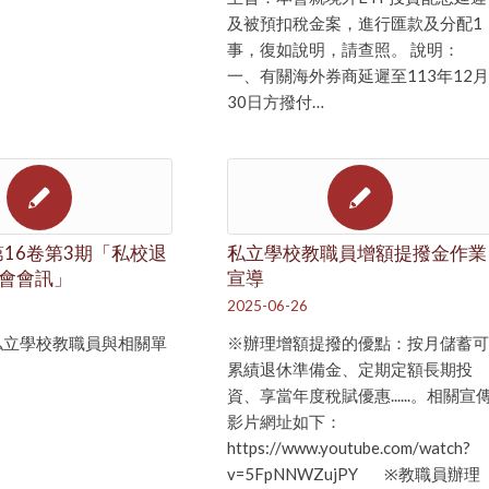
及被預扣稅金案，進行匯款及分配1
事，復如說明，請查照。 說明：
一、有關海外券商延遲至113年12月
30日方撥付…
第16卷第3期「私校退
私立學校教職員增額提撥金作業
會會訊」
宣導
2025-06-26
私立學校教職員與相關單
※辦理增額提撥的優點：按月儲蓄可
累績退休準備金、定期定額長期投
資、享當年度稅賦優惠......。相關宣
影片網址如下：
https://www.youtube.com/watch?
v=5FpNNWZujPY ※教職員辦理