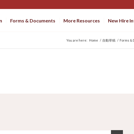
n
Forms & Documents
More Resources
New Hire I
You are here:
Home
/
自動草稿
/
Forms &