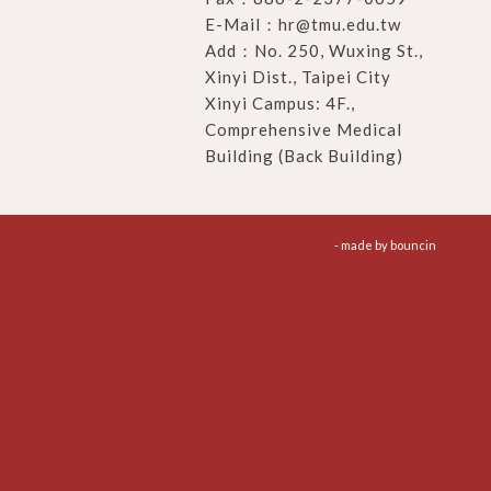
E-Mail：
hr@tmu.edu.tw
Add：
No. 250, Wuxing St.,
Xinyi Dist., Taipei City
Xinyi Campus: 4F.,
Comprehensive Medical
Building (Back Building)
- made by
bouncin