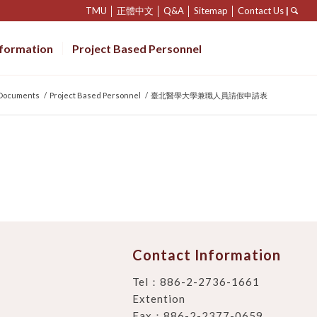
TMU
│
正體中文
│
Q&A
│
Sitemap
│
Contact Us
|
nformation
Project Based Personnel
 Documents
/
Project Based Personnel
/
臺北醫學大學兼職人員請假申請表
Contact Information
Tel：
886-2-2736-1661
Extention
Fax：886-2-2377-0659